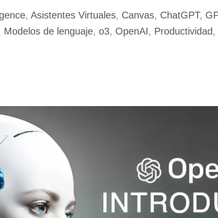
igence
,
Asistentes Virtuales
,
Canvas
,
ChatGPT
,
GP
,
Modelos de lenguaje
,
o3
,
OpenAI
,
Productividad