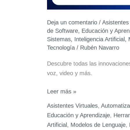
Deja un comentario
/
Asistentes
de Software
,
Educación y Apren
Sistemas
,
Inteligencia Artificial
,
Tecnología
/
Rubén Navarro
Descubre todas las innovacione
voz, video y más.
12
Leer más »
Días
Asistentes Virtuales
,
Automatiza
de
Educación y Aprendizaje
,
Herram
OpenAI:
Artificial
,
Modelos de Lenguaje
,
Guía