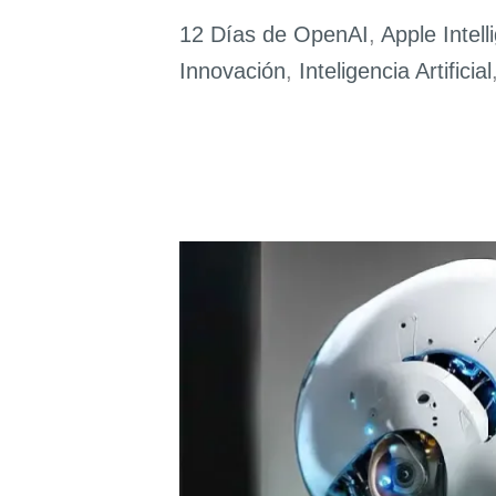
Exhaustiva
12 Días de OpenAI
,
Apple Intell
con
Innovación
,
Inteligencia Artificial
Todas
las
Innovaciones
que
Debes
Conocer