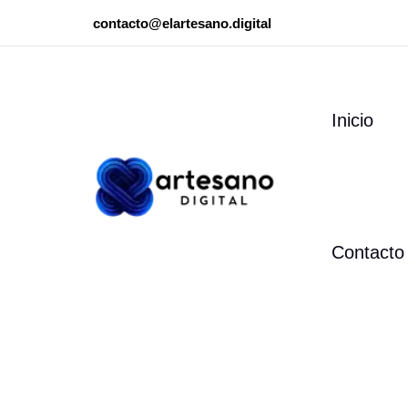
Ir
contacto@elartesano.digital
al
contenido
Inicio
Contacto