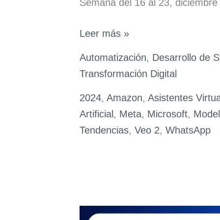
Semana del 16 al 23, diciembre
Avances
Leer más »
en
Automatización
,
Desarrollo de 
Inteligencia
Transformación Digital
Artificial:
Resumen
2024
,
Amazon
,
Asistentes Virtu
de
Artificial
,
Meta
,
Microsoft
,
Model
la
Tendencias
,
Veo 2
,
WhatsApp
Semana
del
16
al
23