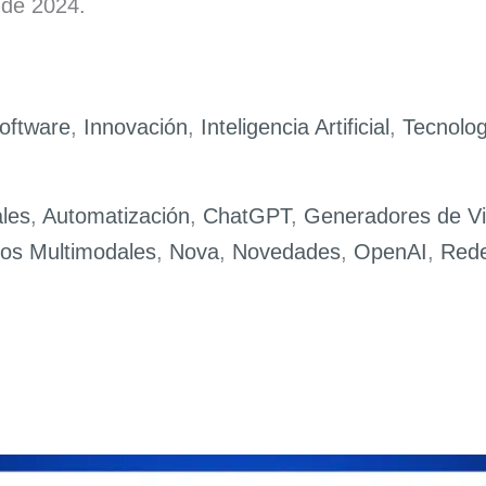
 de 2024.
Software
,
Innovación
,
Inteligencia Artificial
,
Tecnolog
ales
,
Automatización
,
ChatGPT
,
Generadores de V
os Multimodales
,
Nova
,
Novedades
,
OpenAI
,
Rede