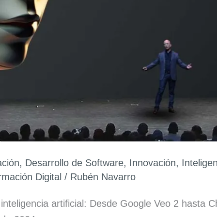
ación
,
Desarrollo de Software
,
Innovación
,
Inteligen
rmación Digital
/
Rubén Navarro
inteligencia artificial: Desde Google Veo 2 hast