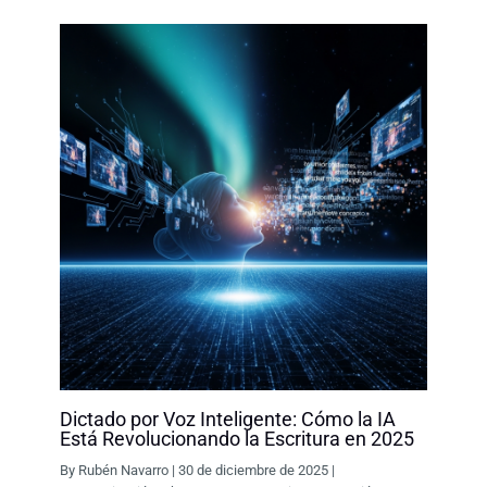
k
n
p
k
Dictado por Voz Inteligente: Cómo la IA
Está Revolucionando la Escritura en 2025
By
Rubén Navarro
|
30 de diciembre de 2025
|