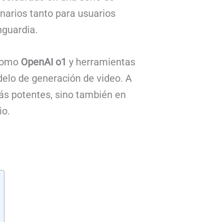
onarios tanto para usuarios
nguardia.
 como
OpenAI o1
y herramientas
delo de generación de video. A
ás potentes, sino también en
io.