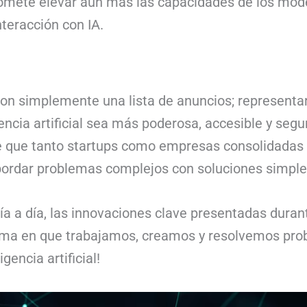
romete elevar aún más las capacidades de los mode
teracción con IA.
ron simplemente una lista de anuncios; representa
gencia artificial sea más poderosa, accesible y segu
e que tanto startups como empresas consolidadas 
ordar problemas complejos con soluciones simples
día a día, las innovaciones clave presentadas dur
orma en que trabajamos, creamos y resolvemos pr
igencia artificial!