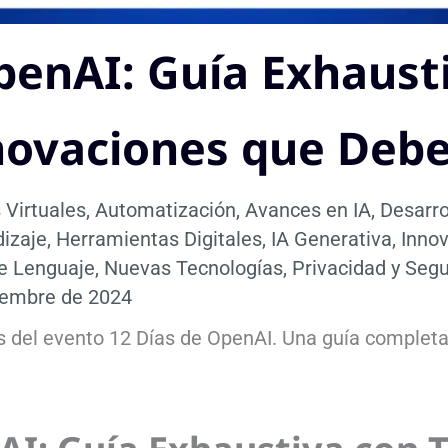
penAI: Guía Exhaust
nnovaciones que Deb
 Virtuales
,
Automatización
,
Avances en IA
,
Desarro
dizaje
,
Herramientas Digitales
,
IA Generativa
,
Inno
e Lenguaje
,
Nuevas Tecnologías
,
Privacidad y Seg
iembre de 2024
 del evento 12 Días de OpenAI. Una guía completa 