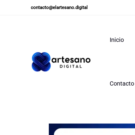
Ir
contacto@elartesano.digital
al
contenido
Inicio
Contacto