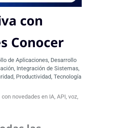
iva con
es Conocer
llo de Aplicaciones
,
Desarrollo
vación
,
Integración de Sistemas
,
uridad
,
Productividad
,
Tecnología
con novedades en IA, API, voz,