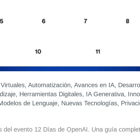
 Virtuales
,
Automatización
,
Avances en IA
,
Desarro
dizaje
,
Herramientas Digitales
,
IA Generativa
,
Inno
Modelos de Lenguaje
,
Nuevas Tecnologías
,
Privac
s del evento 12 Días de OpenAI. Una guía comple