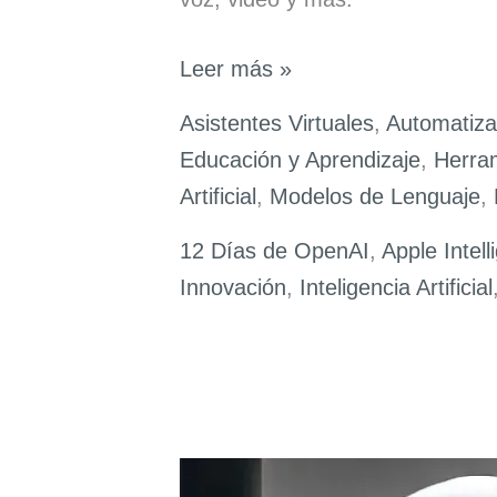
12
Leer más »
Días
Asistentes Virtuales
,
Automatiza
de
Educación y Aprendizaje
,
Herram
OpenAI:
Artificial
,
Modelos de Lenguaje
,
Guía
Exhaustiva
12 Días de OpenAI
,
Apple Intell
con
Innovación
,
Inteligencia Artificial
Todas
las
Innovaciones
que
Debes