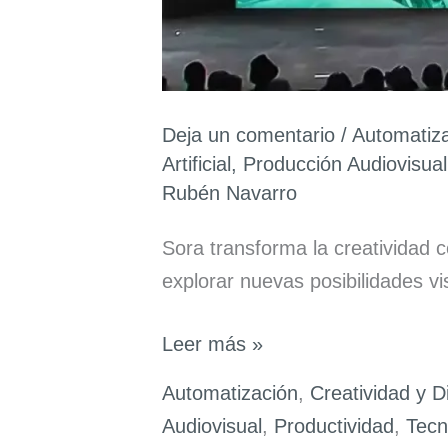
Deja un comentario
/
Automatiz
Artificial
,
Producción Audiovisual
Rubén Navarro
Sora transforma la creatividad 
explorar nuevas posibilidades vi
Sora:
Leer más »
La
Automatización
,
Creatividad y D
Nueva
Audiovisual
,
Productividad
,
Tecn
Era