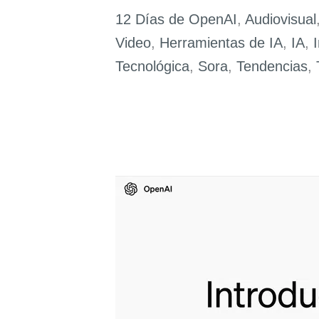
de
12 Días de OpenAI
,
Audiovisual
la
Video
,
Herramientas de IA
,
IA
,
IA
Tecnológica
,
Sora
,
Tendencias
,
en
la
Narrativa
Audiovisual