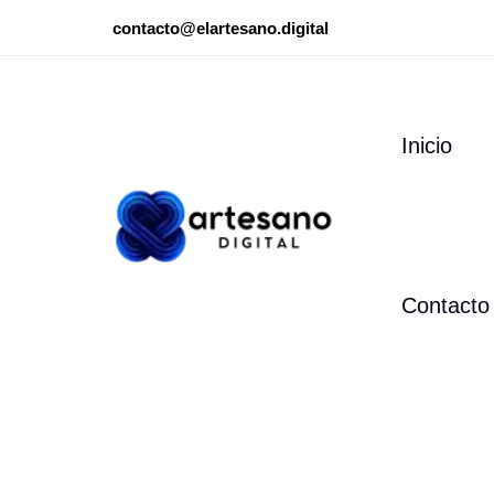
Ir
contacto@elartesano.digital
al
contenido
Inicio
Contacto