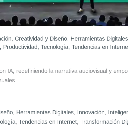
ación
,
Creatividad y Diseño
,
Herramientas Digitales
,
Productividad
,
Tecnología
,
Tendencias en Interne
con IA, redefiniendo la narrativa audiovisual y em
suales.
iseño
,
Herramientas Digitales
,
Innovación
,
Inteligen
ología
,
Tendencias en Internet
,
Transformación Dig