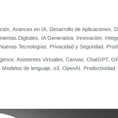
ción
,
Avances en IA
,
Desarrollo de Aplicaciones
,
D
ientas Digitales
,
IA Generativa
,
Innovación
,
Integ
Nuevas Tecnologías
,
Privacidad y Seguridad
,
Prod
igence
,
Asistentes Virtuales
,
Canvas
,
ChatGPT
,
GP
,
Modelos de lenguaje
,
o3
,
OpenAI
,
Productividad