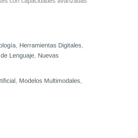
gentes con capacidades avanzadas
ología
,
Herramientas Digitales
,
 de Lenguaje
,
Nuevas
ificial
,
Modelos Multimodales
,