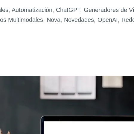
ales
,
Automatización
,
ChatGPT
,
Generadores de V
os Multimodales
,
Nova
,
Novedades
,
OpenAI
,
Rede