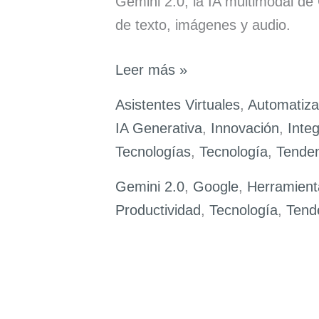
Gemini 2.0, la IA multimodal de
de texto, imágenes y audio.
Gemini
Leer más »
2.0:
Asistentes Virtuales
,
Automatiza
la
IA Generativa
,
Innovación
,
Inte
IA
Tecnologías
,
Tecnología
,
Tenden
Multimodal
que
Gemini 2.0
,
Google
,
Herramient
Impulsa
Productividad
,
Tecnología
,
Tend
la
Era
de
los