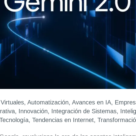
 Virtuales
,
Automatización
,
Avances en IA
,
Empres
rativa
,
Innovación
,
Integración de Sistemas
,
Inteli
Tecnología
,
Tendencias en Internet
,
Transformación