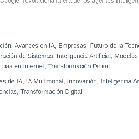
 Google, revoluciona la era de los agentes inteli
ción
,
Avances en IA
,
Empresas
,
Futuro de la Tecn
gración de Sistemas
,
Inteligencia Artificial
,
Modelos
cias en Internet
,
Transformación Digital
as de IA
,
IA Multimodal
,
Innovación
,
Inteligencia Art
encias
,
Transformación Digital