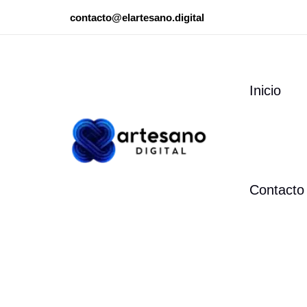
Ir
contacto@elartesano.digital
al
contenido
Inicio
Contacto