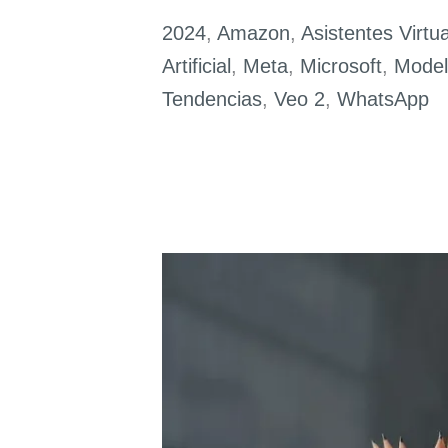
Artificial:
Resumen
2024
,
Amazon
,
Asistentes Virtu
de
Artificial
,
Meta
,
Microsoft
,
Model
la
Tendencias
,
Veo 2
,
WhatsApp
Semana
del
16
al
23
de
Diciembre
de
2024