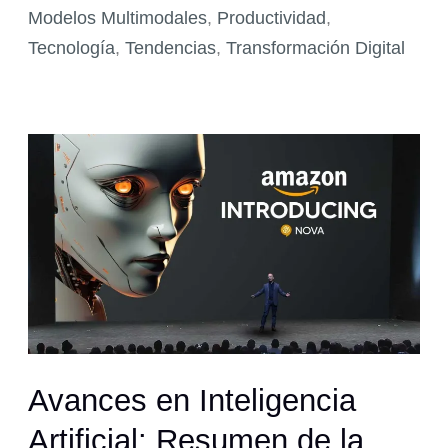
Agentes
Modelos Multimodales
,
Productividad
,
Inteligentes
Tecnología
,
Tendencias
,
Transformación Digital
Avances en Inteligencia
Artificial: Resumen de la