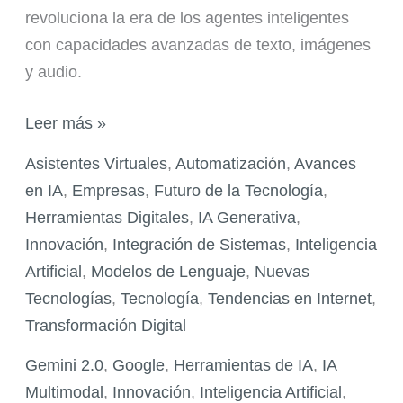
revoluciona la era de los agentes inteligentes
con capacidades avanzadas de texto, imágenes
y audio.
Gemini
Leer más »
2.0:
Asistentes Virtuales
,
Automatización
,
Avances
la
en IA
,
Empresas
,
Futuro de la Tecnología
,
IA
Herramientas Digitales
,
IA Generativa
,
Multimodal
Innovación
,
Integración de Sistemas
,
Inteligencia
que
Artificial
,
Modelos de Lenguaje
,
Nuevas
Impulsa
Tecnologías
,
Tecnología
,
Tendencias en Internet
,
la
Transformación Digital
Era
de
Gemini 2.0
,
Google
,
Herramientas de IA
,
IA
los
Multimodal
,
Innovación
,
Inteligencia Artificial
,