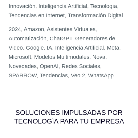
Inteligencia
Innovación
,
Inteligencia Artificial
,
Tecnología
,
Artificial:
Tendencias en Internet
,
Transformación Digital
Resumen
de
2024
,
Amazon
,
Asistentes Virtuales
,
la
Automatización
,
ChatGPT
,
Generadores de
Semana
Video
,
Google
,
IA
,
Inteligencia Artificial
,
Meta
,
del
Microsoft
,
Modelos Multimodales
,
Nova
,
16
Novedades
,
OpenAI
,
Redes Sociales
,
al
SPARROW
,
Tendencias
,
Veo 2
,
WhatsApp
23
de
Diciembre
SOLUCIONES IMPULSADAS POR
de
TECNOLOGÍA PARA TU EMPRESA
2024