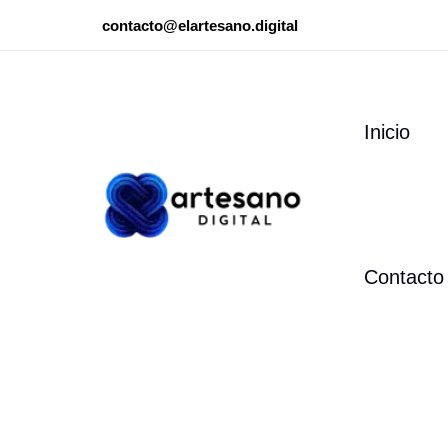
Ir
contacto@elartesano.digital
al
contenido
Inicio
Contacto