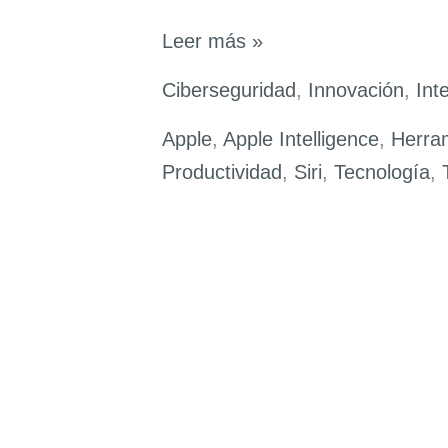
Apple
Leer más »
Intelligence
Ciberseguridad
,
Innovación
,
Inte
al
Detalle:
Apple
,
Apple Intelligence
,
Herra
Herramientas
Productividad
,
Siri
,
Tecnología
,
Clave,
Comparativa
y
Aplicaciones