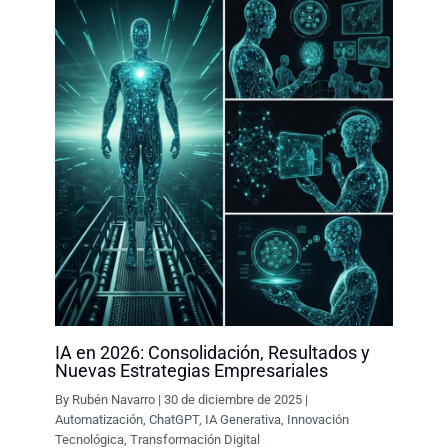
IA en 2026: Consolidación, Resultados y
Nuevas Estrategias Empresariales
By
Rubén Navarro
|
30 de diciembre de 2025
|
Automatización
,
ChatGPT
,
IA Generativa
,
Innovación
Tecnológica
,
Transformación Digital