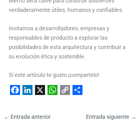
Mem0 será clave para construir asistentes
verdaderamente útiles, humanos y confiables.
Invitamos a desarrolladores, empresas y
responsables de producto a explorar las
posibilidades de esta arquitectura y contribuir a
su evolución ética y sostenible.
Si este artículo te gusto ¡compartelo!
F
L
X
W
C
S
a
i
h
o
h
←
Entrada anterior
Entrada siguiente
→
c
n
a
p
a
e
k
t
y
r