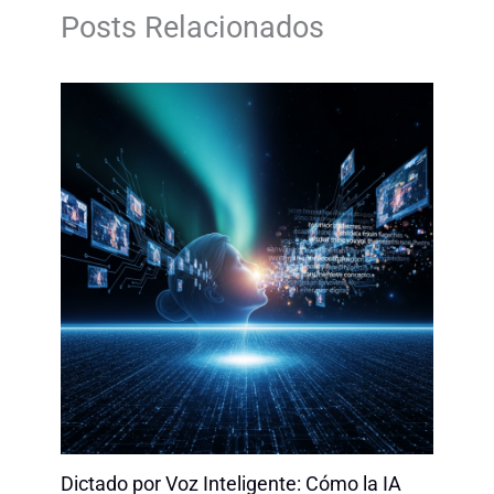
o
d
A
i
Posts Relacionados
o
I
p
n
k
n
p
k
Dictado por Voz Inteligente: Cómo la IA