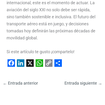
internacional, este es el momento de actuar. La
aviación del siglo XXI no solo debe ser rápida,
sino también sostenible e inclusiva. El futuro del
transporte aéreo está en juego, y decisiones
tomadas hoy definirán las próximas décadas de
movilidad global.
Si este artículo te gusto ¡compartelo!
F
L
X
W
C
S
a
i
h
o
h
←
Entrada anterior
Entrada siguiente
→
c
n
a
p
a
e
k
t
y
r
b
e
s
L
e