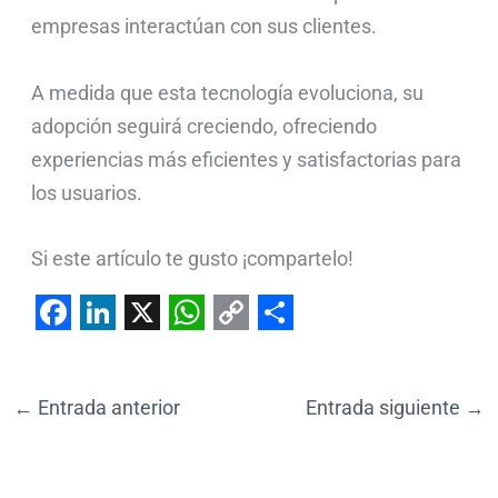
empresas interactúan con sus clientes.
A medida que esta tecnología evoluciona, su
adopción seguirá creciendo, ofreciendo
experiencias más eficientes y satisfactorias para
los usuarios.
Si este artículo te gusto ¡compartelo!
F
L
X
W
C
S
a
i
h
o
h
←
Entrada anterior
Entrada siguiente
→
c
n
a
p
a
e
k
t
y
r
b
e
s
L
e