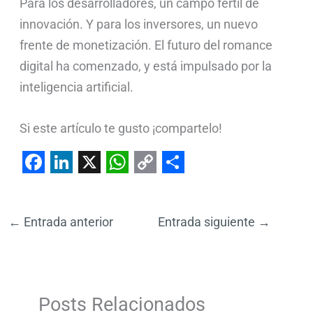
Para los desarrolladores, un campo fértil de
innovación. Y para los inversores, un nuevo
frente de monetización. El futuro del romance
digital ha comenzado, y está impulsado por la
inteligencia artificial.
Si este artículo te gusto ¡compartelo!
F
L
X
W
C
S
a
i
h
o
h
←
Entrada anterior
Entrada siguiente
→
c
n
a
p
a
e
k
t
y
r
b
e
s
L
e
o
d
A
i
Posts Relacionados