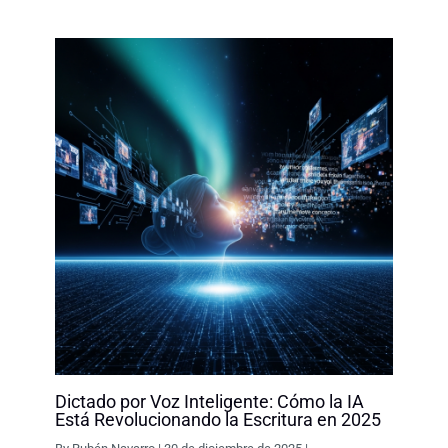
o
I
p
n
k
n
p
k
Dictado por Voz Inteligente: Cómo la IA
Está Revolucionando la Escritura en 2025