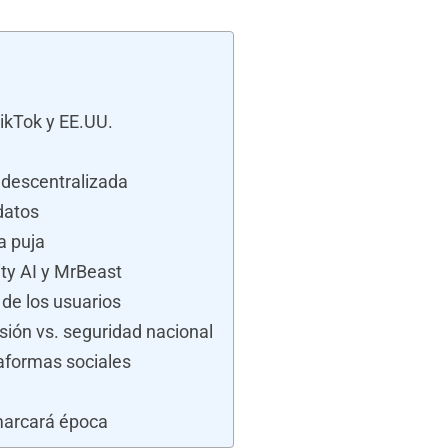
TikTok y EE.UU.
 descentralizada
 datos
a puja
ity AI y MrBeast
 de los usuarios
esión vs. seguridad nacional
aformas sociales
marcará época