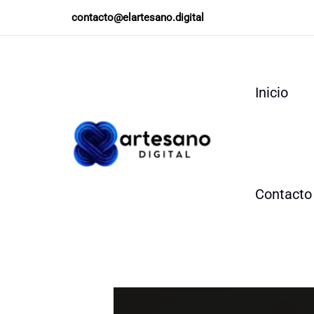
Ir
contacto@elartesano.digital
al
contenido
Inicio
Contacto