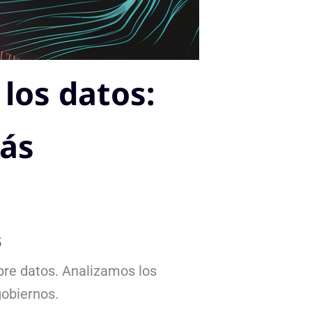
 los datos:
más
5
obre datos. Analizamos los
gobiernos.