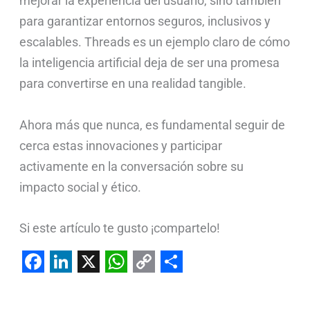
mejorar la experiencia del usuario, sino también
para garantizar entornos seguros, inclusivos y
escalables. Threads es un ejemplo claro de cómo
la inteligencia artificial deja de ser una promesa
para convertirse en una realidad tangible.
Ahora más que nunca, es fundamental seguir de
cerca estas innovaciones y participar
activamente en la conversación sobre su
impacto social y ético.
Si este artículo te gusto ¡compartelo!
F
L
X
W
C
S
a
i
h
o
h