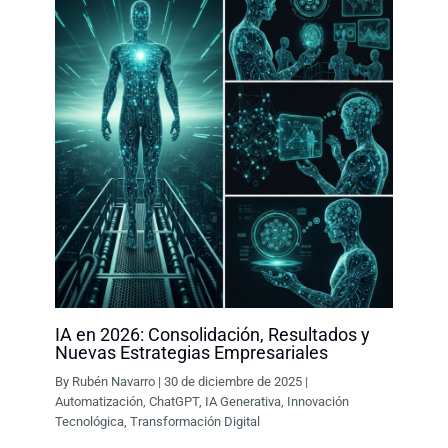
IA en 2026: Consolidación, Resultados y
Nuevas Estrategias Empresariales
By
Rubén Navarro
|
30 de diciembre de 2025
|
Automatización
,
ChatGPT
,
IA Generativa
,
Innovación
Tecnológica
,
Transformación Digital