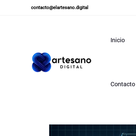
Ir
contacto@elartesano.digital
al
contenido
Inicio
Contacto