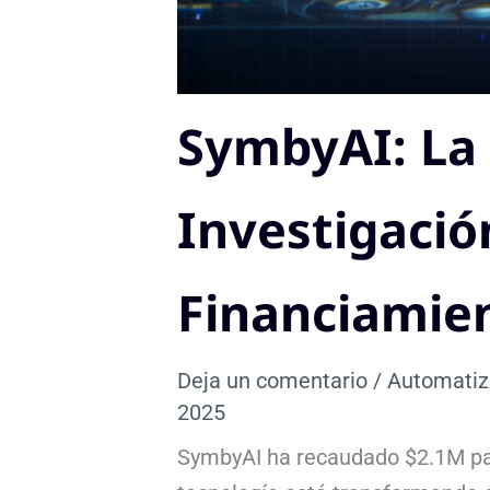
SymbyAI: La 
Investigació
Financiamie
Deja un comentario
/
Automatiz
2025
SymbyAI ha recaudado $2.1M par