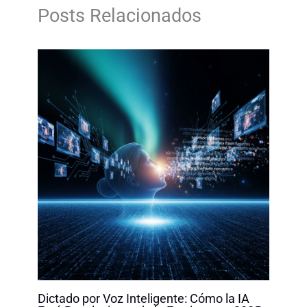
o
d
A
i
Posts Relacionados
o
I
p
n
k
n
p
k
Dictado por Voz Inteligente: Cómo la IA