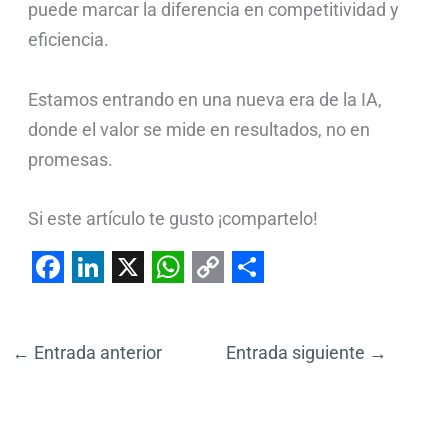
puede marcar la diferencia en competitividad y
eficiencia.
Estamos entrando en una nueva era de la IA,
donde el valor se mide en resultados, no en
promesas.
Si este artículo te gusto ¡compartelo!
F
L
X
W
C
S
a
i
h
o
h
←
Entrada anterior
Entrada siguiente
→
c
n
a
p
a
e
k
t
y
r
b
e
s
L
e