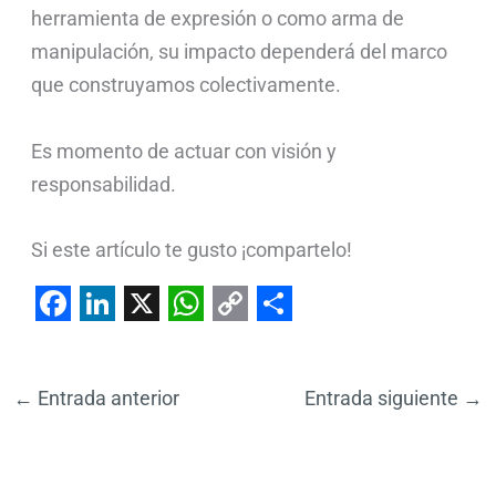
herramienta de expresión o como arma de
manipulación, su impacto dependerá del marco
que construyamos colectivamente.
Es momento de actuar con visión y
responsabilidad.
Si este artículo te gusto ¡compartelo!
F
L
X
W
C
S
a
i
h
o
h
←
Entrada anterior
Entrada siguiente
→
c
n
a
p
a
e
k
t
y
r
b
e
s
L
e