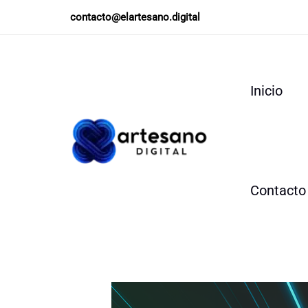
Ir
contacto@elartesano.digital
al
contenido
Inicio
Contacto