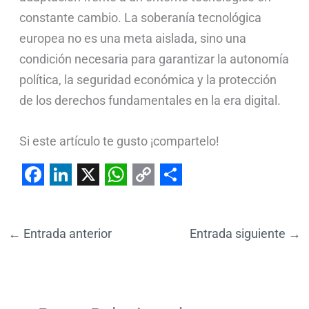
constante cambio. La soberanía tecnológica
europea no es una meta aislada, sino una
condición necesaria para garantizar la autonomía
política, la seguridad económica y la protección
de los derechos fundamentales en la era digital.
Si este artículo te gusto ¡compartelo!
F
L
X
W
C
S
a
i
h
o
h
←
Entrada anterior
Entrada siguiente
→
c
n
a
p
a
e
k
t
y
r
b
e
s
L
e
o
d
A
i