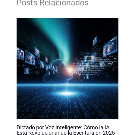
Posts Relacionados
o
I
p
n
k
n
p
k
Dictado por Voz Inteligente: Cómo la IA
Está Revolucionando la Escritura en 2025