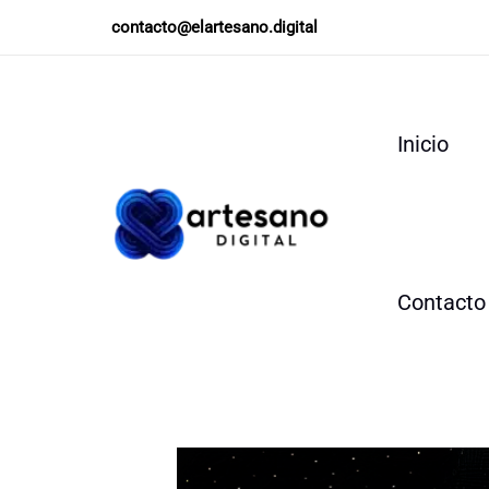
Ir
contacto@elartesano.digital
al
contenido
Inicio
Contacto