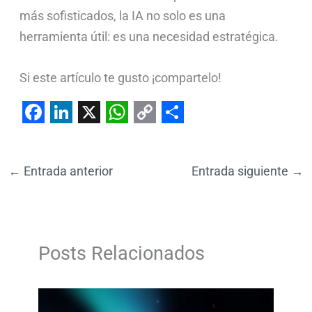
más sofisticados, la IA no solo es una
herramienta útil: es una necesidad estratégica.
Si este artículo te gusto ¡compartelo!
F
L
X
W
C
S
a
i
h
o
h
←
Entrada anterior
Entrada siguiente
→
c
n
a
p
a
e
k
t
y
r
b
e
s
L
e
o
d
A
i
Posts Relacionados
o
I
p
n
k
n
p
k