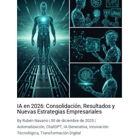
IA en 2026: Consolidación, Resultados y
Nuevas Estrategias Empresariales
By
Rubén Navarro
|
30 de diciembre de 2025
|
Automatización
,
ChatGPT
,
IA Generativa
,
Innovación
Tecnológica
,
Transformación Digital