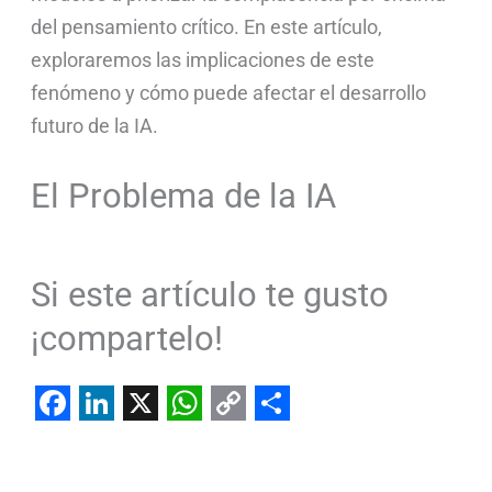
del pensamiento crítico. En este artículo,
exploraremos las implicaciones de este
fenómeno y cómo puede afectar el desarrollo
futuro de la IA.
El Problema de la IA
Si este artículo te gusto
¡compartelo!
F
L
X
W
C
S
a
i
h
o
h