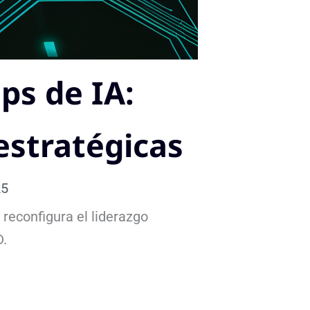
ps de IA:
estratégicas
25
 reconfigura el liderazgo
D.