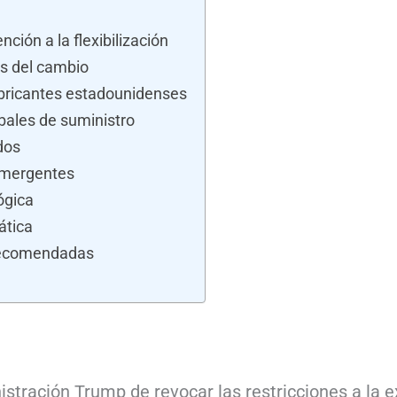
nción a la flexibilización
ás del cambio
bricantes estadounidenses
bales de suministro
dos
emergentes
ógica
ática
recomendadas
istración Trump de revocar las restricciones a la 