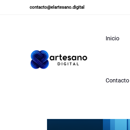
Ir
contacto@elartesano.digital
al
contenido
Inicio
Contacto