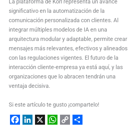
La plataforma de Korl representa un avance
significativo en la automatización de la
comunicación personalizada con clientes. Al
integrar múltiples modelos de IA en una
arquitectura modular y adaptable, permite crear
mensajes más relevantes, efectivos y alineados
con las regulaciones vigentes. El futuro de la
interacción cliente-empresa ya está aquí, y las
organizaciones que lo abracen tendrán una
ventaja decisiva.
Si este artículo te gusto ¡compartelo!
F
L
X
W
C
S
a
i
h
o
h