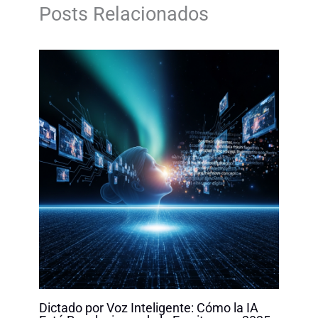
o
d
A
i
Posts Relacionados
o
I
p
n
k
n
p
k
Dictado por Voz Inteligente: Cómo la IA