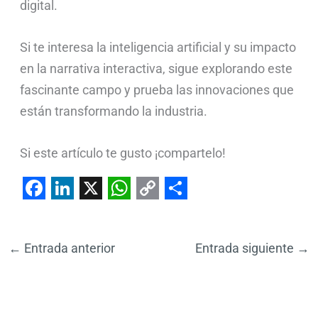
digital.
Si te interesa la inteligencia artificial y su impacto
en la narrativa interactiva, sigue explorando este
fascinante campo y prueba las innovaciones que
están transformando la industria.
Si este artículo te gusto ¡compartelo!
F
L
X
W
C
S
a
i
h
o
h
←
Entrada anterior
Entrada siguiente
→
c
n
a
p
a
e
k
t
y
r
b
e
s
L
e