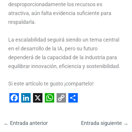
desproporcionadamente los recursos es
atractiva, aún falta evidencia suficiente para
respaldarla.
La escalabilidad seguirá siendo un tema central
en el desarrollo de la IA, pero su futuro
dependerá de la capacidad de la industria para
equilibrar innovación, eficiencia y sostenibilidad.
Si este artículo te gusto ¡compartelo!
F
L
X
W
C
S
a
i
h
o
h
←
Entrada anterior
Entrada siguiente
→
c
n
a
p
a