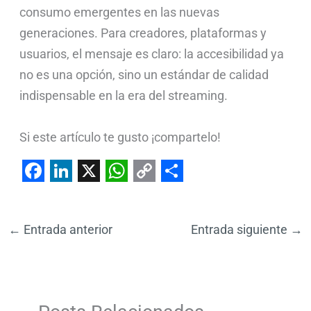
consumo emergentes en las nuevas
generaciones. Para creadores, plataformas y
usuarios, el mensaje es claro: la accesibilidad ya
no es una opción, sino un estándar de calidad
indispensable en la era del streaming.
Si este artículo te gusto ¡compartelo!
F
L
X
W
C
S
a
i
h
o
h
←
Entrada anterior
Entrada siguiente
→
c
n
a
p
a
e
k
t
y
r
b
e
s
L
e
o
d
A
i