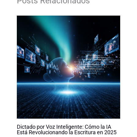
Posts Relacionados
o
I
p
n
k
n
p
k
Dictado por Voz Inteligente: Cómo la IA
Está Revolucionando la Escritura en 2025