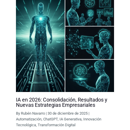
IA en 2026: Consolidación, Resultados y
Nuevas Estrategias Empresariales
By
Rubén Navarro
|
30 de diciembre de 2025
|
Automatización
,
ChatGPT
,
IA Generativa
,
Innovación
Tecnológica
,
Transformación Digital