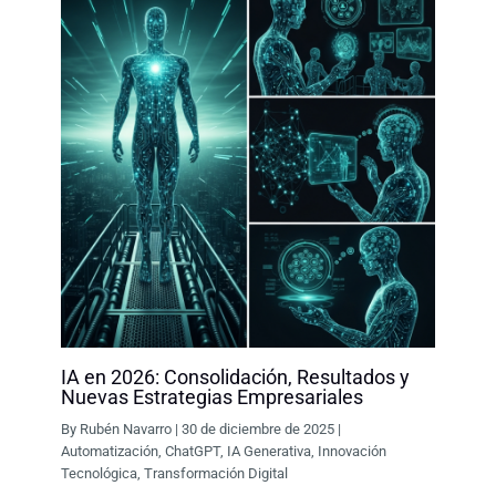
IA en 2026: Consolidación, Resultados y
Nuevas Estrategias Empresariales
By
Rubén Navarro
|
30 de diciembre de 2025
|
Automatización
,
ChatGPT
,
IA Generativa
,
Innovación
Tecnológica
,
Transformación Digital