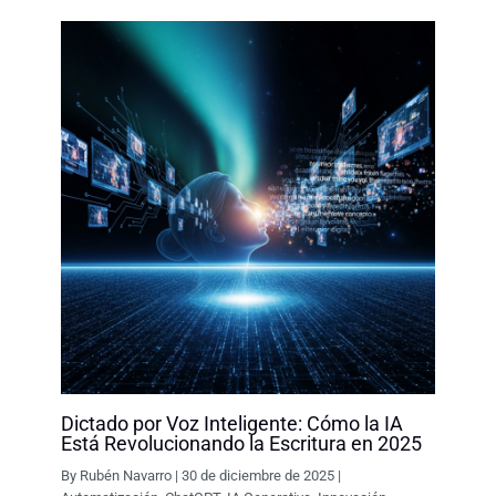
k
n
p
k
Dictado por Voz Inteligente: Cómo la IA
Está Revolucionando la Escritura en 2025
By
Rubén Navarro
|
30 de diciembre de 2025
|