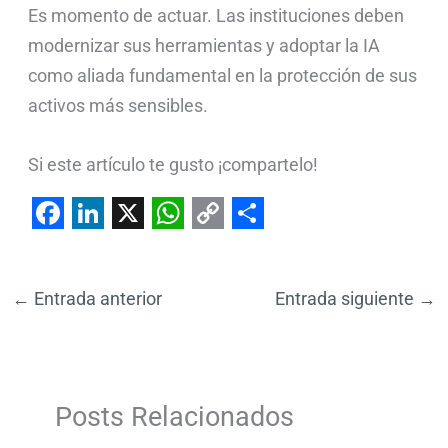
Es momento de actuar. Las instituciones deben
modernizar sus herramientas y adoptar la IA
como aliada fundamental en la protección de sus
activos más sensibles.
Si este artículo te gusto ¡compartelo!
F
L
X
W
C
S
a
i
h
o
h
←
Entrada anterior
Entrada siguiente
→
c
n
a
p
a
e
k
t
y
r
b
e
s
L
e
o
d
A
i
Posts Relacionados
o
I
p
n