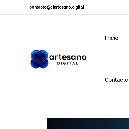
Ir
contacto@elartesano.digital
al
contenido
Inicio
Contacto