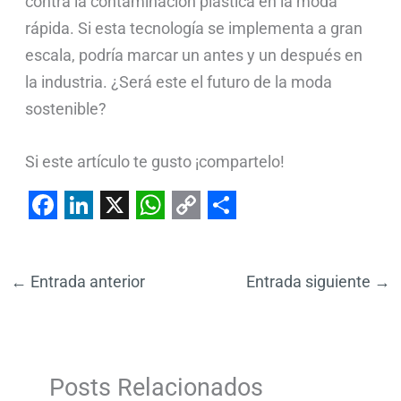
contra la contaminación plástica en la moda
rápida. Si esta tecnología se implementa a gran
escala, podría marcar un antes y un después en
la industria. ¿Será este el futuro de la moda
sostenible?
Si este artículo te gusto ¡compartelo!
F
L
X
W
C
S
a
i
h
o
h
←
Entrada anterior
Entrada siguiente
→
c
n
a
p
a
e
k
t
y
r
b
e
s
L
e
o
d
A
i
Posts Relacionados