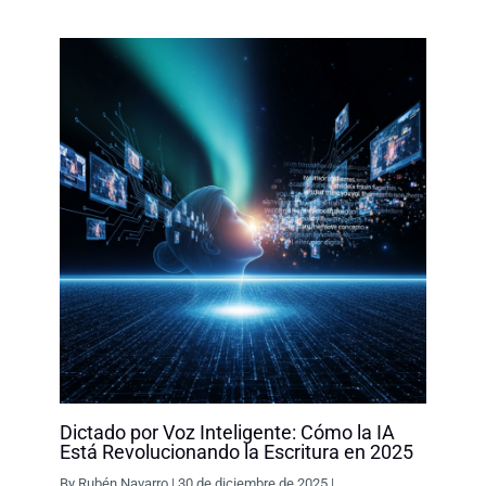
o
I
p
n
k
n
p
k
Dictado por Voz Inteligente: Cómo la IA
Está Revolucionando la Escritura en 2025
By
Rubén Navarro
|
30 de diciembre de 2025
|