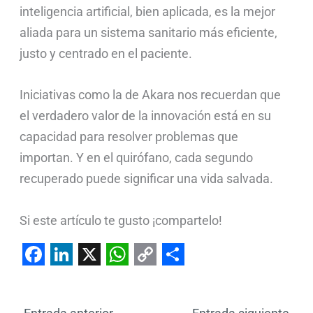
inteligencia artificial, bien aplicada, es la mejor
aliada para un sistema sanitario más eficiente,
justo y centrado en el paciente.
Iniciativas como la de Akara nos recuerdan que
el verdadero valor de la innovación está en su
capacidad para resolver problemas que
importan. Y en el quirófano, cada segundo
recuperado puede significar una vida salvada.
Si este artículo te gusto ¡compartelo!
F
L
X
W
C
S
a
i
h
o
h