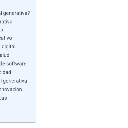
ial generativa?
rativa
as
cativo
digital
salud
 de software
cidad
ial generativa
 innovación
icas