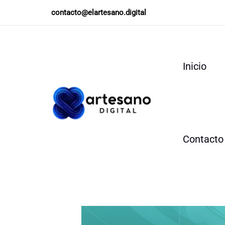
Ir
contacto@elartesano.digital
al
contenido
Inicio
Contacto