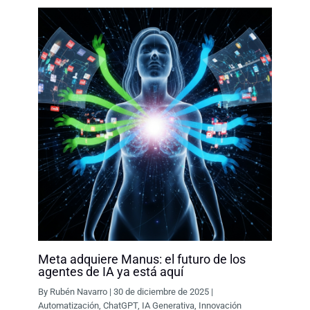
Meta adquiere Manus: el futuro de los
agentes de IA ya está aquí
By
Rubén Navarro
|
30 de diciembre de 2025
|
Automatización
,
ChatGPT
,
IA Generativa
,
Innovación