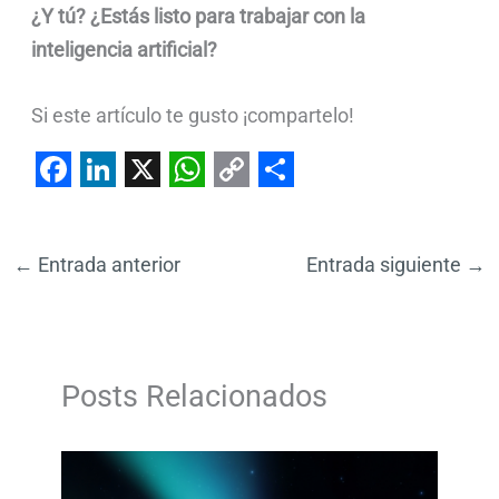
¿Y tú? ¿Estás listo para trabajar con la
inteligencia artificial?
Si este artículo te gusto ¡compartelo!
F
L
X
W
C
S
a
i
h
o
h
←
Entrada anterior
Entrada siguiente
→
c
n
a
p
a
e
k
t
y
r
b
e
s
L
e
o
d
A
i
Posts Relacionados
o
I
p
n
k
n
p
k