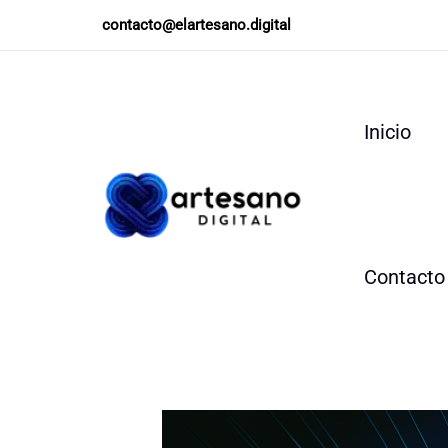
Ir
contacto@elartesano.digital
al
contenido
Inicio
Contacto