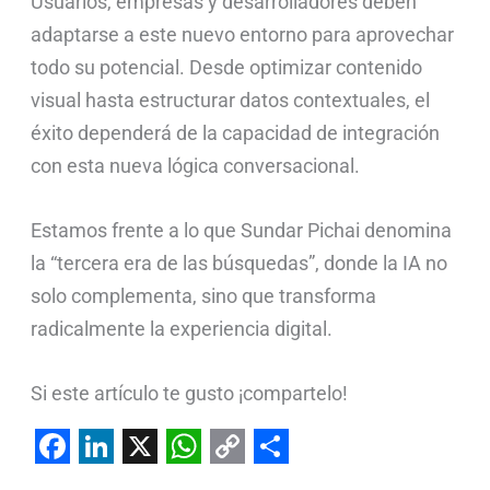
Usuarios, empresas y desarrolladores deben
adaptarse a este nuevo entorno para aprovechar
todo su potencial. Desde optimizar contenido
visual hasta estructurar datos contextuales, el
éxito dependerá de la capacidad de integración
con esta nueva lógica conversacional.
Estamos frente a lo que Sundar Pichai denomina
la “tercera era de las búsquedas”, donde la IA no
solo complementa, sino que transforma
radicalmente la experiencia digital.
Si este artículo te gusto ¡compartelo!
F
L
X
W
C
S