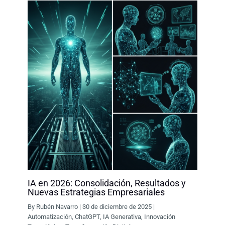
IA en 2026: Consolidación, Resultados y
Nuevas Estrategias Empresariales
By
Rubén Navarro
|
30 de diciembre de 2025
|
Automatización
,
ChatGPT
,
IA Generativa
,
Innovación