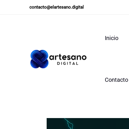
Ir
contacto@elartesano.digital
al
contenido
Inicio
Contacto