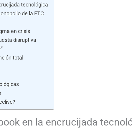
crucijada tecnológica
monopolio de la FTC
gma en crisis
uesta disruptiva
w”
ción total
ológicas
s
eclive?
book en la encrucijada tecnol