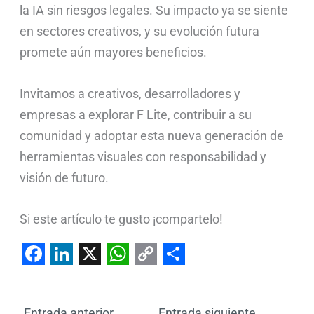
la IA sin riesgos legales. Su impacto ya se siente
en sectores creativos, y su evolución futura
promete aún mayores beneficios.
Invitamos a creativos, desarrolladores y
empresas a explorar F Lite, contribuir a su
comunidad y adoptar esta nueva generación de
herramientas visuales con responsabilidad y
visión de futuro.
Si este artículo te gusto ¡compartelo!
F
L
X
W
C
S
a
i
h
o
h
←
Entrada anterior
Entrada siguiente
→