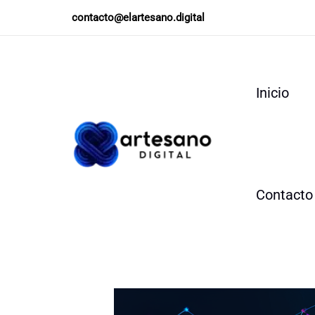
Ir
contacto@elartesano.digital
al
contenido
Inicio
Contacto