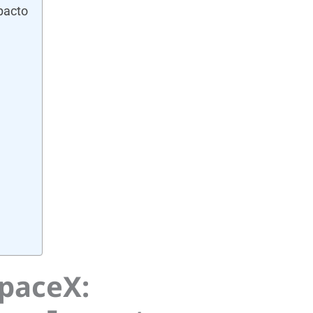
pacto
SpaceX: