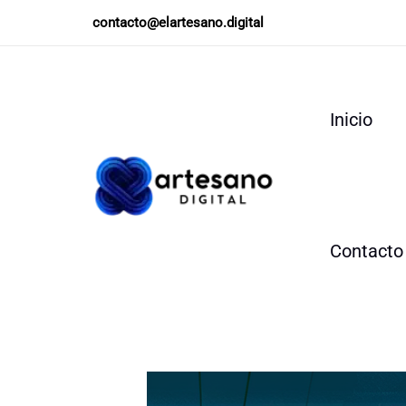
Ir
contacto@elartesano.digital
al
contenido
Inicio
Contacto