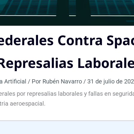
erales Contra Space
Represalias Laboral
a Artificial
/ Por
Rubén Navarro
/
31 de julio de 20
les por represalias laborales y fallas en segurid
tria aeroespacial.