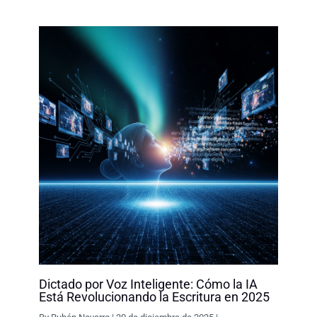
o
I
p
n
k
n
p
k
Dictado por Voz Inteligente: Cómo la IA
Está Revolucionando la Escritura en 2025