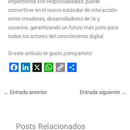
implementa con responsabilidad, puede
convertirse en el nuevo estándar de interacción
entre creadores, desarrolladores de IA y
usuarios, garantizando un futuro más justo para
todos los actores del conocimiento digital.
Si este artículo te gusto ¡compartelo!
F
L
X
W
C
S
a
i
h
o
h
←
Entrada anterior
Entrada siguiente
→
c
n
a
p
a
e
k
t
y
r
b
e
s
L
e
o
d
A
i
Posts Relacionados