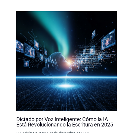
o
I
p
n
k
n
p
k
Dictado por Voz Inteligente: Cómo la IA
Está Revolucionando la Escritura en 2025