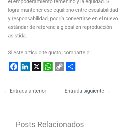
el empoderamiento femenino y la equidad. Si
logra mantener ese equilibrio entre escalabilidad
y responsabilidad, podría convertirse en el nuevo
estándar de referencia global en reproducción
asistida.
Si este artículo te gusto ¡compartelo!
F
L
X
W
C
S
a
i
h
o
h
←
Entrada anterior
Entrada siguiente
→
c
n
a
p
a
e
k
t
y
r
b
e
s
L
e
o
d
A
i
Posts Relacionados