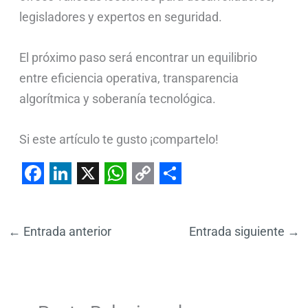
legisladores y expertos en seguridad.
El próximo paso será encontrar un equilibrio
entre eficiencia operativa, transparencia
algorítmica y soberanía tecnológica.
Si este artículo te gusto ¡compartelo!
F
L
X
W
C
S
a
i
h
o
h
←
Entrada anterior
Entrada siguiente
→
c
n
a
p
a
e
k
t
y
r
b
e
s
L
e
o
d
A
i