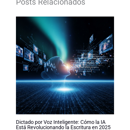
Posts Relacionados
o
I
p
n
k
n
p
k
Dictado por Voz Inteligente: Cómo la IA
Está Revolucionando la Escritura en 2025