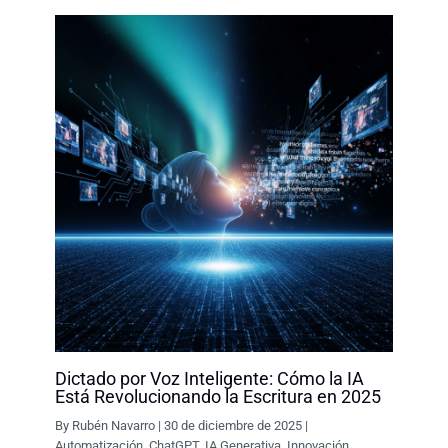
k
n
p
k
Dictado por Voz Inteligente: Cómo la IA
Está Revolucionando la Escritura en 2025
By
Rubén Navarro
|
30 de diciembre de 2025
|
Automatización
,
ChatGPT
,
IA Generativa
,
Innovación