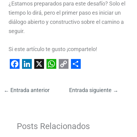
¿Estamos preparados para este desafío? Solo el
tiempo lo dirá, pero el primer paso es iniciar un
diálogo abierto y constructivo sobre el camino a
seguir.
Si este artículo te gusto ¡compartelo!
F
L
X
W
C
S
a
i
h
o
h
←
Entrada anterior
Entrada siguiente
→
c
n
a
p
a
e
k
t
y
r
b
e
s
L
e
o
d
A
i
Posts Relacionados
o
I
p
n