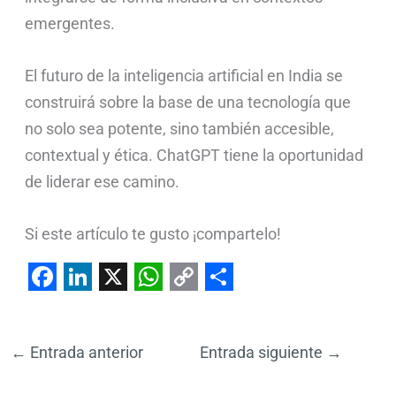
emergentes.
El futuro de la inteligencia artificial en India se
construirá sobre la base de una tecnología que
no solo sea potente, sino también accesible,
contextual y ética. ChatGPT tiene la oportunidad
de liderar ese camino.
Si este artículo te gusto ¡compartelo!
F
L
X
W
C
S
a
i
h
o
h
←
Entrada anterior
Entrada siguiente
→
c
n
a
p
a
e
k
t
y
r