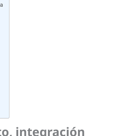
va
o, integración