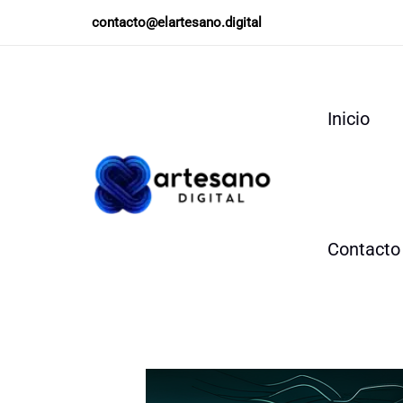
Ir
contacto@elartesano.digital
al
contenido
Inicio
Contacto