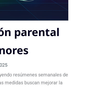
ón parental
enores
2025
luyendo resúmenes semanales de
tas medidas buscan mejorar la