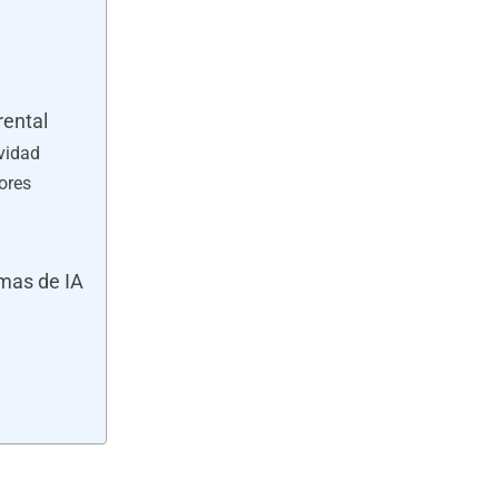
rental
vidad
ores
mas de IA