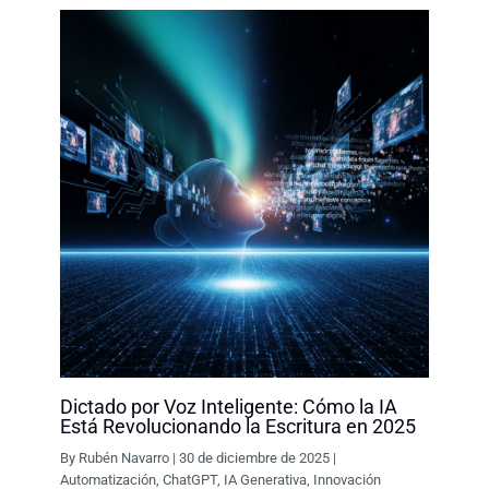
k
n
p
k
Dictado por Voz Inteligente: Cómo la IA
Está Revolucionando la Escritura en 2025
By
Rubén Navarro
|
30 de diciembre de 2025
|
Automatización
,
ChatGPT
,
IA Generativa
,
Innovación