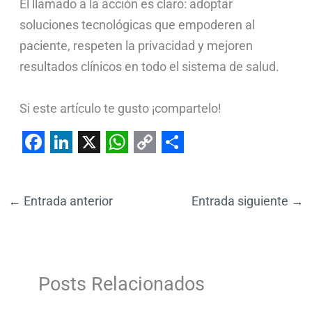
El llamado a la acción es claro: adoptar
soluciones tecnológicas que empoderen al
paciente, respeten la privacidad y mejoren
resultados clínicos en todo el sistema de salud.
Si este artículo te gusto ¡compartelo!
F
L
X
W
C
S
a
i
h
o
h
←
Entrada anterior
Entrada siguiente
→
c
n
a
p
a
e
k
t
y
r
b
e
s
L
e
o
d
A
i
Posts Relacionados
o
I
p
n