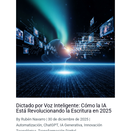
Dictado por Voz Inteligente: Cómo la IA
Está Revolucionando la Escritura en 2025
By
Rubén Navarro
|
30 de diciembre de 2025
|
Automatización
,
ChatGPT
,
IA Generativa
,
Innovación
Tecnológica
,
Transformación Digital