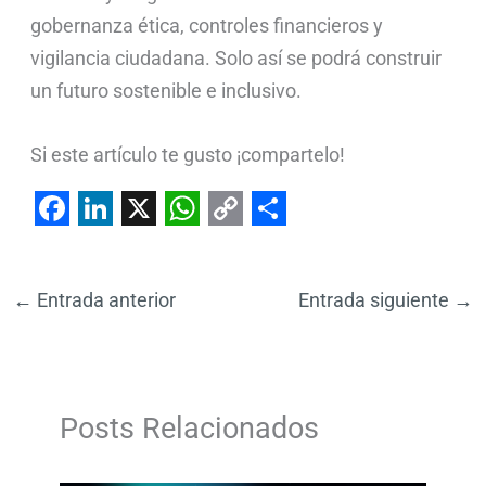
gobernanza ética, controles financieros y
vigilancia ciudadana. Solo así se podrá construir
un futuro sostenible e inclusivo.
Si este artículo te gusto ¡compartelo!
F
L
X
W
C
S
a
i
h
o
h
←
Entrada anterior
Entrada siguiente
→
c
n
a
p
a
e
k
t
y
r
b
e
s
L
e
o
d
A
i
Posts Relacionados
o
I
p
n
k
n
p
k